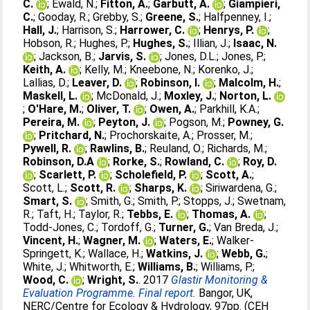
C.
;
Ewald, N.
;
Fitton, A.
;
Garbutt, A.
;
Giampieri,
C.
;
Gooday, R.
;
Grebby, S.
;
Greene, S.
;
Halfpenney, I.
;
Hall, J.
;
Harrison, S.
;
Harrower, C.
;
Henrys, P.
;
Hobson, R.
;
Hughes, P.
;
Hughes, S.
;
Illian, J.
;
Isaac, N.
;
Jackson, B.
;
Jarvis, S.
;
Jones, D.L.
;
Jones, P.
;
Keith, A.
;
Kelly, M.
;
Kneebone, N.
;
Korenko, J.
;
Lallias, D.
;
Leaver, D.
;
Robinson, I.
;
Malcolm, H.
;
Maskell, L.
;
McDonald, J.
;
Moxley, J.
;
Norton, L.
;
O'Hare, M.
;
Oliver, T.
;
Owen, A.
;
Parkhill, K.A.
;
Pereira, M.
;
Peyton, J.
;
Pogson, M.
;
Powney, G.
;
Pritchard, N.
;
Prochorskaite, A.
;
Prosser, M.
;
Pywell, R.
;
Rawlins, B.
;
Reuland, O.
;
Richards, M.
;
Robinson, D.A
;
Rorke, S.
;
Rowland, C.
;
Roy, D.
;
Scarlett, P.
;
Scholefield, P.
;
Scott, A.
;
Scott, L.
;
Scott, R.
;
Sharps, K.
;
Siriwardena, G.
;
Smart, S.
;
Smith, G.
;
Smith, P.
;
Stopps, J.
;
Swetnam,
R.
;
Taft, H.
;
Taylor, R.
;
Tebbs, E.
;
Thomas, A.
;
Todd-Jones, C.
;
Tordoff, G.
;
Turner, G.
;
Van Breda, J.
;
Vincent, H.
;
Wagner, M.
;
Waters, E.
;
Walker-
Springett, K.
;
Wallace, H.
;
Watkins, J.
;
Webb, G.
;
White, J.
;
Whitworth, E.
;
Williams, B.
;
Williams, P.
;
Wood, C.
;
Wright, S.
. 2017
Glastir Monitoring &
Evaluation Programme. Final report.
Bangor, UK,
NERC/Centre for Ecology & Hydrology, 97pp. (CEH