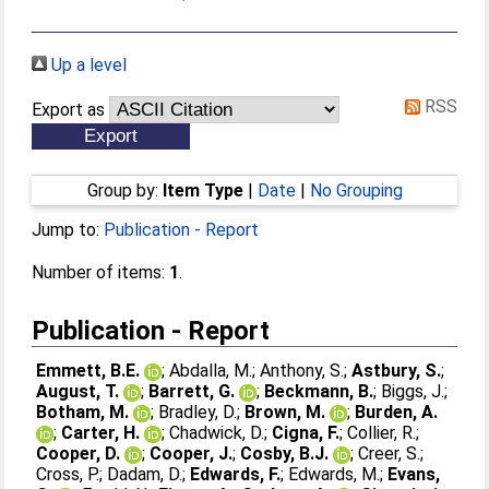
Up a level
RSS
Export as
Group by:
Item Type
|
Date
|
No Grouping
Jump to:
Publication - Report
Number of items:
1
.
Publication - Report
Emmett, B.E.
;
Abdalla, M.
;
Anthony, S.
;
Astbury, S.
;
August, T.
;
Barrett, G.
;
Beckmann, B.
;
Biggs, J.
;
Botham, M.
;
Bradley, D.
;
Brown, M.
;
Burden, A.
;
Carter, H.
;
Chadwick, D.
;
Cigna, F.
;
Collier, R.
;
Cooper, D.
;
Cooper, J.
;
Cosby, B.J.
;
Creer, S.
;
Cross, P.
;
Dadam, D.
;
Edwards, F.
;
Edwards, M.
;
Evans,